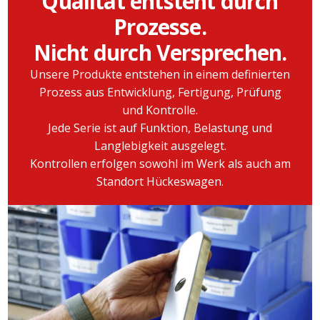
Qualität entsteht durch
Prozesse.
Nicht durch Versprechen.
Unsere Produkte entstehen in einem definierten
Prozess aus Entwicklung, Fertigung, Prüfung
und Kontrolle.
Jede Serie ist auf Funktion, Belastung und
Langlebigkeit ausgelegt.
Kontrollen erfolgen sowohl im Werk als auch am
Standort Hückeswagen.