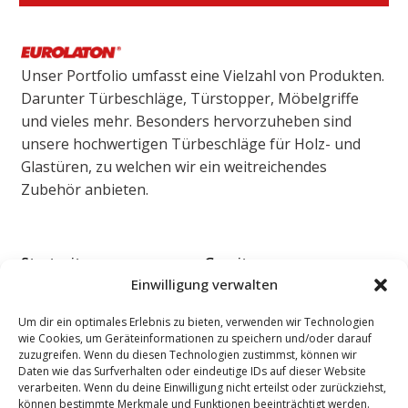
Unser Portfolio umfasst eine Vielzahl von Produkten.
Darunter Türbeschläge, Türstopper, Möbelgriffe
und vieles mehr. Besonders hervorzuheben sind
unsere hochwertigen Türbeschläge für Holz- und
Glastüren, zu welchen wir ein weitreichendes
Zubehör anbieten.
Startseite
Garnituren
Einwilligung verwalten
Über uns
Design Griffe
Kundenbereich
Black Frosted
Um dir ein optimales Erlebnis zu bieten, verwenden wir Technologien
wie Cookies, um Geräteinformationen zu speichern und/oder darauf
Kontakt
Glastürbeschläge
zuzugreifen. Wenn du diesen Technologien zustimmst, können wir
Daten wie das Surfverhalten oder eindeutige IDs auf dieser Website
Sicherheit & Objektbau
verarbeiten. Wenn du deine Einwilligung nicht erteilst oder zurückziehst,
können bestimmte Merkmale und Funktionen beeinträchtigt werden.