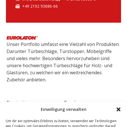
+49 2192 93686-66
Unser Portfolio umfasst eine Vielzahl von Produkten.
Darunter Türbeschläge, Türstopper, Möbelgriffe
und vieles mehr. Besonders hervorzuheben sind
unsere hochwertigen Türbeschläge für Holz- und
Glastüren, zu welchen wir ein weitreichendes
Zubehör anbieten.
Startseite
Garnituren
Einwilligung verwalten
Über uns
Design Griffe
Kundenbereich
Black Frosted
Um dir ein optimales Erlebnis zu bieten, verwenden wir Technologien
wie Cookies, um Geräteinformationen zu speichern und/oder darauf