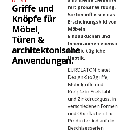
sind kleine Elemente
DETAIL.
Griffe und
mit großer Wirkung.
Sie beeinflussen das
Knöpfe für
Erscheinungsbild von
Möbel,
Möbeln,
Einbauküchen und
Türen &
Innenräumen ebenso
architektonische
wie die tägliche
Anwendungen.
Haptik.
EUROLATON bietet
Design-Stoßgriffe,
Möbelgriffe und
Knöpfe in Edelstahl
und Zinkdruckguss, in
verschiedenen Formen
und Oberflächen. Die
Produkte sind auf die
Beschlagsserien